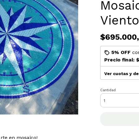
Mosaic
Viento
$695.000
5% OFF
co
Precio final:
$
Ver cuotas y d
Cantidad
rte en mosaico!